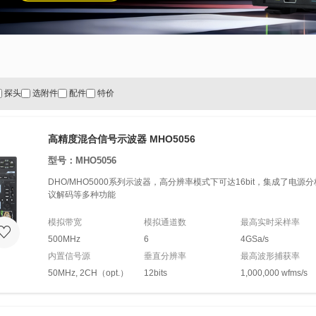
探头
选附件
配件
特价
高精度混合信号示波器 MHO5056
型号：MHO5056
DHO/MHO5000系列示波器，高分辨率模式下可达16bit，集成了电
议解码等多种功能
模拟带宽
模拟通道数
最高实时采样率
500MHz
6
4GSa/s
内置信号源
垂直分辨率
最高波形捕获率
50MHz, 2CH（opt.）
12bits
1,000,000 wfms/s