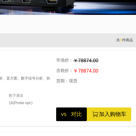
共
8
件商品
市场价：
￥78874.00
含税价：
￥78874.00
源分析、直方图、数字信号分析、协
货期：
现货
数字通道
16(Probe opt.)
vs 对比
加入购物车