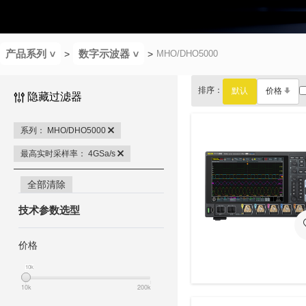
产品系列
数字示波器
MHO/DHO5000
>
>
排序：
默认
价格
隐藏过滤器
系列： MHO/DHO5000
最高实时采样率： 4GSa/s
全部清除
技术参数选型
价格
10k
10k
10k
200k