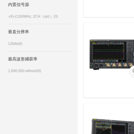
内置信号源
-(4)
-(1)
50MHz, 2CH（opt.）(3)
垂直分辨率
12bits(8)
最高波形捕获率
1,000,000 wfms/s(8)