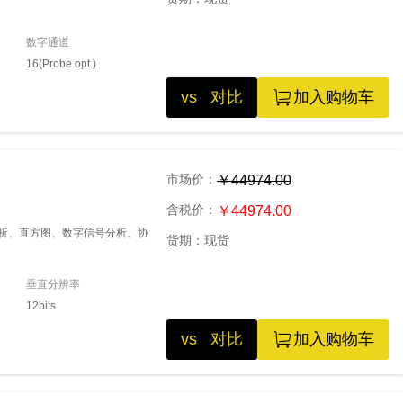
数字通道
16(Probe opt.)
vs 对比
加入购物车
市场价：
￥44974.00
含税价：
￥44974.00
源分析、直方图、数字信号分析、协
货期：
现货
垂直分辨率
12bits
vs 对比
加入购物车