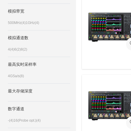
模拟带宽
500MHz(4)
1GHz(4)
模拟通道数
4(4)
6(2)
8(2)
最高实时采样率
4GSa/s(8)
最大存储深度
数字通道
-(4)
16(Probe opt.)(4)