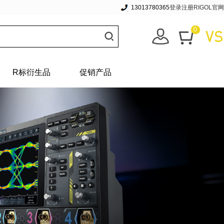
13013780365
登录
注册
RIGOL官网
0
R标衍生品
促销产品