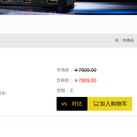
共
23
件商品
市场价：
￥7909.00
含税价：
￥7909.00
货期：
天
电池）
vs 对比
加入购物车